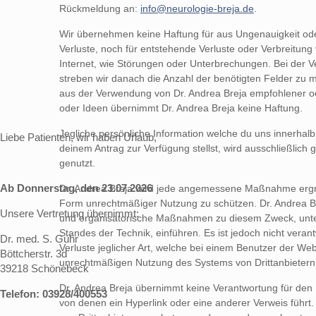
Rückmeldung an:
info@neurologie-breja.de
.
Wir übernehmen keine Haftung für aus Ungenauigkeit oder
Verluste, noch für entstehende Verluste oder Verbreitung
Internet, wie Störungen oder Unterbrechungen. Bei der 
streben wir danach die Anzahl der benötigten Felder zu mi
aus der Verwendung von Dr. Andrea Breja empfohlener 
oder Ideen übernimmt Dr. Andrea Breja keine Haftung.
Jegliche persönliche Information welche du uns innerhalb
Liebe Patienten, wir haben Urlaub,
deinem Antrag zur Verfügung stellst, wird ausschließlic
genutzt.
Ab Donnerstag, den 23.07.2026
Dr. Andrea Breja wird jede angemessene Maßnahme ergr
Form unrechtmäßiger Nutzung zu schützen. Dr. Andrea B
Unsere Vertretung übernimmt:
und organisatorische Maßnahmen zu diesem Zweck, unter
Standes der Technik, einführen. Es ist jedoch nicht verantw
Dr. med. S. Guhr
Verluste jeglicher Art, welche bei einem Benutzer der Webs
Böttcherstr. 3d
unrechtmäßigen Nutzung des Systems von Drittanbietern 
39218 Schönebeck
Dr. Andrea Breja übernimmt keine Verantwortung für den 
Telefon: 03928/400553
von denen ein Hyperlink oder eine anderer Verweis führt.